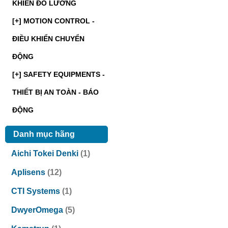
KHIỂN ĐO LƯỜNG
[+] MOTION CONTROL -
ĐIỀU KHIỂN CHUYỂN
ĐỘNG
[+] SAFETY EQUIPMENTS -
THIẾT BỊ AN TOÀN - BÁO
ĐỘNG
Danh mục hãng
Aichi Tokei Denki
(1)
Aplisens
(12)
CTI Systems
(1)
DwyerOmega
(5)