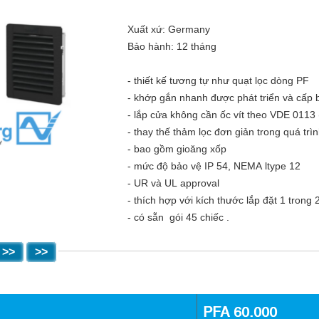
Xuất xứ: Germany
Bảo hành: 12 tháng
- thiết kế tương tự như quạt lọc dòng PF
- khớp gắn nhanh được phát triển và cấp
- lắp cửa không cần ốc vít theo VDE 0113
- thay thế thảm lọc đơn giản trong quá trì
- bao gồm gioăng xốp
- mức độ bảo vệ IP 54, NEMA ltype 12
- UR và UL approval
- thích hợp với kích thước lắp đặt 1 trong 
- có sẵn gói 45 chiếc .
>>
>>
PFA 60.000