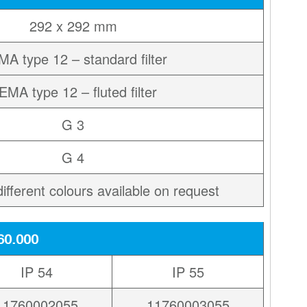
292 x 292 mm
A type 12 – standard filter
EMA type 12 – fluted filter
G 3
G 4
ifferent colours available on request
60.000
IP 54
IP 55
11760002055
11760003055