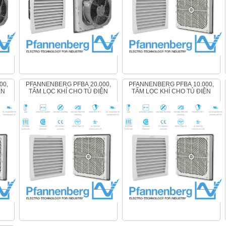
PFANNENBERG PFBA 20.000,
PFANNENBERG PFBA 10.000,
ỆN
TẤM LỌC KHÍ CHO TỦ ĐIỆN
TẤM LỌC KHÍ CHO TỦ ĐIỆN