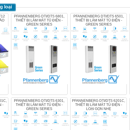
 loại
PFANNENBERG DTI/DTS 6801,
PFANNENBERG DTI/DTS 6501,
BÁO
THIẾT BỊ LÀM MÁT TỦ ĐIỆN -
THIẾT BỊ LÀM MÁT TỦ ĐIỆN -
GREEN SERIES
GREEN SERIES
PFANNENBERG DTI/DTS 6301,
PFANNENBERG DTI/DTS 6201C,
 -
THIẾT BỊ LÀM MÁT TỦ ĐIỆN -
THIẾT BỊ LÀM MÁT TỦ ĐIỆN -
GREEN SERIES
LOẠI GỌN NHẸ