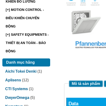
KHIỂN ĐO LƯỜNG
[+] MOTION CONTROL -
ĐIỀU KHIỂN CHUYỂN
ĐỘNG
[+] SAFETY EQUIPMENTS -
THIẾT BỊ AN TOÀN - BÁO
ĐỘNG
Danh mục hãng
Aichi Tokei Denki
(1)
Aplisens
(12)
Mô tả sản phẩm
CTI Systems
(1)
DwyerOmega
(5)
Data