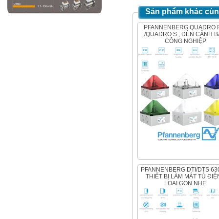
Sản phẩm khác cùng
PFANNENBERG QUADRO F12
/QUADRO S , ĐÈN CẢNH 
CÔNG NGHIỆP
PFANNENBERG DTI/DTS 6301C,
THIẾT BỊ LÀM MÁT TỦ ĐIỆN
LOẠI GỌN NHẸ