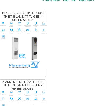
« Trang trước
Trang chủ
Trang sau »
PFANNENBERG DTI/DTS 6401,
THIẾT BỊ LÀM MÁT TỦ ĐIỆN -
GREEN SERIES
PFANNENBERG DTS/DTI 6X1E,
THIẾT BỊ LÀM MÁT TỦ ĐIỆN -
GREEN SERIES