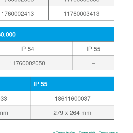
11760002413
11760003413
60.000
IP 54
IP 55
11760002050
–
IP 55
033
18611600037
 mm
279 x 264 mm