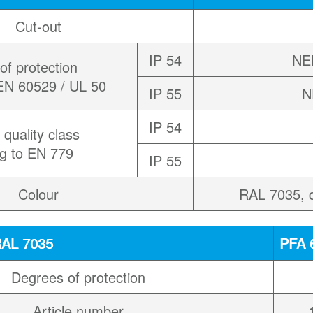
Cut-out
IP 54
NEM
of protection
 EN 60529 / UL 50
IP 55
N
IP 54
 quality class
ng to EN 779
IP 55
Colour
RAL 7035, d
 RAL 7035
PFA 
Degrees of protection
Article number