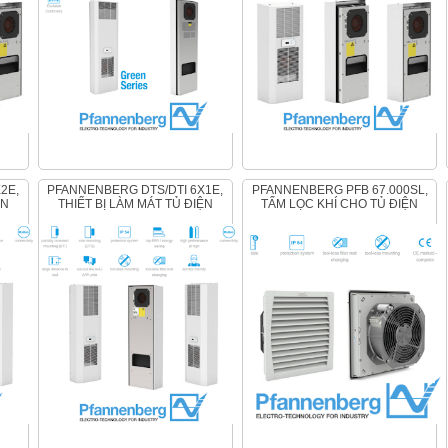
PFANNENBERG DTS/DTI 6X1E,
PFANNENBERG PFB 67.000SL,
ỆN
THIẾT BỊ LÀM MÁT TỦ ĐIỆN
TẤM LỌC KHÍ CHO TỦ ĐIỆN