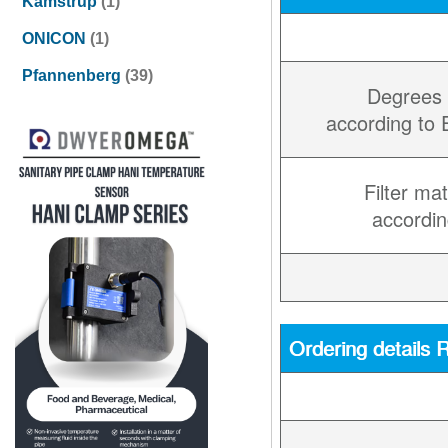
Kamstrup
(1)
ONICON
(1)
Pfannenberg
(39)
Degrees 
according to
Filter mat
accordi
Ordering details