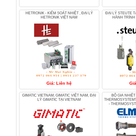
HETRONIK - KIỂM SOÁT NHIỆT , ĐẠI LÝ
ĐẠI LÝ STEUTE TẠI VIỆT NAM - CÔNG TẮC
HETRONIK VIỆT NAM
HÀNH TRÌNH 
Giá: Liên hệ
Giá
GIMATIC VIETNAM, GIMATIC VIỆT NAM, ĐẠI
BỘ GIA NHIỆT - MÁY SƯỞI ELMESS
LÝ GIMATIC TẠI VIETNAM
THERMOSYSTEMTE
- THERMOSYST