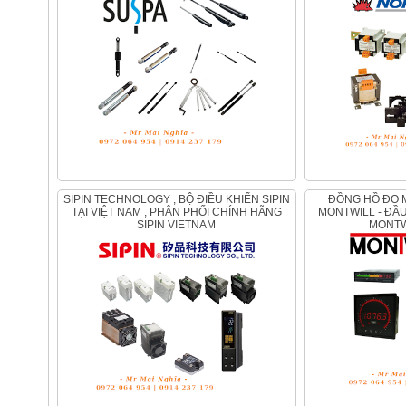
SIPIN TECHNOLOGY , BỘ ĐIỀU KHIỂN SIPIN
ĐỒNG HỒ ĐO MONTWILL - CẢM BIẾN
TẠI VIỆT NAM , PHÂN PHỐI CHÍNH HÃNG
MONTWILL - ĐẦU
SIPIN VIETNAM
MONTW