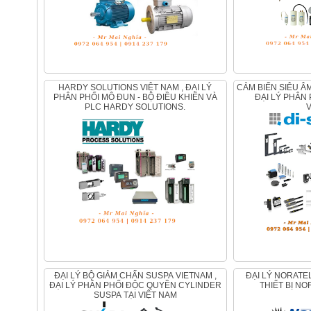
HARDY SOLUTIONS VIỆT NAM , ĐẠI LÝ
CẢM BIẾN SIÊU ÂM DI-SORIC TẠI VIỆT NAM ,
PHÂN PHỐI MÔ ĐUN - BỘ ĐIỀU KHIỂN VÀ
ĐẠI LÝ PHÂN 
PLC HARDY SOLUTIONS.
ĐẠI LÝ BỘ GIẢM CHẤN SUSPA VIETNAM ,
ĐẠI LÝ NORATEL VIETNAM , PHÂN PHỐI
ĐẠI LÝ PHÂN PHỐI ĐỘC QUYỀN CYLINDER
THIẾT BỊ NO
SUSPA TẠI VIỆT NAM