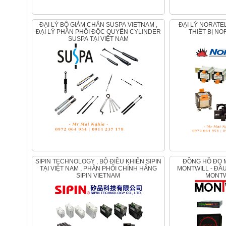
ĐẠI LÝ BỘ GIẢM CHẤN SUSPA VIETNAM ,
ĐẠI LÝ NORATEL VIETNAM , PHÂN PHỐI
ĐẠI LÝ PHÂN PHỐI ĐỘC QUYỀN CYLINDER
THIẾT BỊ NO
SUSPA TẠI VIỆT NAM
SIPIN TECHNOLOGY , BỘ ĐIỀU KHIỂN SIPIN
ĐỒNG HỒ ĐO MONTWILL - CẢM BIẾN
TẠI VIỆT NAM , PHÂN PHỐI CHÍNH HÃNG
MONTWILL - ĐẦU
SIPIN VIETNAM
MONTW