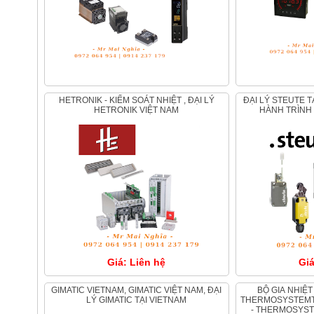
HETRONIK - KIỂM SOÁT NHIỆT , ĐẠI LÝ
ĐẠI LÝ STEUTE TẠI VIỆT NAM - CÔNG TẮC
HETRONIK VIỆT NAM
HÀNH TRÌNH 
Giá: Liên hệ
Giá
GIMATIC VIETNAM, GIMATIC VIỆT NAM, ĐẠI
BỘ GIA NHIỆT - MÁY SƯỞI ELMESS
LÝ GIMATIC TẠI VIETNAM
THERMOSYSTEMTE
- THERMOSYST