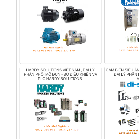
HARDY SOLUTIONS VIỆT NAM , ĐẠI LÝ
CẢM BIẾN SIÊU ÂM DI-SORIC TẠI VIỆT NAM ,
PHÂN PHỐI MÔ ĐUN - BỘ ĐIỀU KHIỂN VÀ
ĐẠI LÝ PHÂN 
PLC HARDY SOLUTIONS.