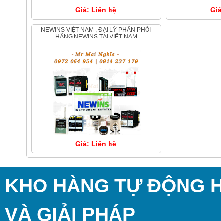
Giá: Liên hệ
Giá
NEWINS VIỆT NAM , ĐẠI LÝ PHÂN PHỐI
HÃNG NEWINS TẠI VIỆT NAM
Giá: Liên hệ
KHO HÀNG TỰ ĐỘNG HÓ
VÀ GIẢI PHÁP