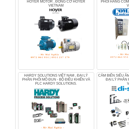
HOYER MOTOR , ĐỘNG CƠ HOYER
PHỐI HÃNG COM
VIETNAM
V
HARDY SOLUTIONS VIỆT NAM , ĐẠI LÝ
CẢM BIẾN SIÊU ÂM DI-SORIC TẠI VIỆT NAM ,
PHÂN PHỐI MÔ ĐUN - BỘ ĐIỀU KHIỂN VÀ
ĐẠI LÝ PHÂN 
PLC HARDY SOLUTIONS.