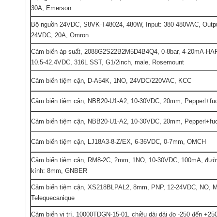
30A, Emerson
Bộ nguồn 24VDC, S8VK-T48024, 480W, Input: 380-480VAC, Outpu
24VDC, 20A, Omron
Cảm biến áp suất, 2088G2S22B2M5D4B4Q4, 0-8bar, 4-20mA-HA
10.5-42.4VDC, 316L SST, G1/2inch, male, Rosemount
Cảm biến tiệm cận, D-A54K, 1NO, 24VDC/220VAC, KCC
Cảm biến tiệm cận, NBB20-U1-A2, 10-30VDC, 20mm, Pepperl+fu
Cảm biến tiệm cận, NBB20-U1-A2, 10-30VDC, 20mm, Pepperl+fu
Cảm biến tiệm cận, LJ18A3-8-Z/EX, 6-36VDC, 0-7mm, OMCH
Cảm biến tiệm cận, RM8-2C, 2mm, 1NO, 10-30VDC, 100mA, đư
kính: 8mm, GNBER
Cảm biến tiệm cận, XS218BLPAL2, 8mm, PNP, 12-24VDC, NO, M
Telequecanique
Cảm biến vị trí, 10000TDGN-15-01, chiều dài dải đo -250 đến +2