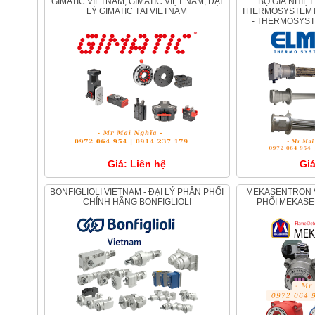
GIMATIC VIETNAM, GIMATIC VIỆT NAM, ĐẠI
BỘ GIA NHIỆT - MÁY SƯỞI ELMESS
LÝ GIMATIC TẠI VIETNAM
THERMOSYSTEMTE
- THERMOSYST
Giá: Liên hệ
Giá
BONFIGLIOLI VIETNAM - ĐẠI LÝ PHÂN PHỐI
MEKASENTRON VIỆT NAM , ĐẠI LÝ PHÂN
CHÍNH HÃNG BONFIGLIOLI
PHỐI MEKASE