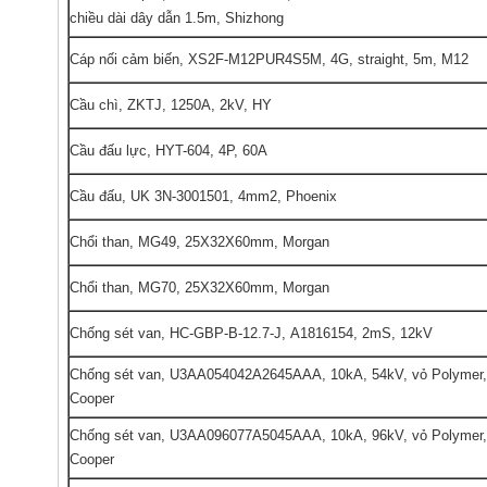
chiều dài dây dẫn 1.5m, Shizhong
Cáp nối cảm biến, XS2F-M12PUR4S5M, 4G, straight, 5m, M12
Cầu chì, ZKTJ, 1250A, 2kV, HY
Cầu đấu lực, HYT-604, 4P, 60A
Cầu đấu, UK 3N-3001501, 4mm2, Phoenix
Chổi than, MG49, 25X32X60mm, Morgan
Chổi than, MG70, 25X32X60mm, Morgan
Chống sét van, HC-GBP-B-12.7-J, A1816154, 2mS, 12kV
Chống sét van, U3AA054042A2645AAA, 10kA, 54kV, vỏ Polymer,
Cooper
Chống sét van, U3AA096077A5045AAA, 10kA, 96kV, vỏ Polymer,
Cooper