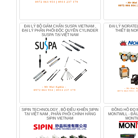
ĐẠI LÝ BỘ GIẢM CHẤN SUSPA VIETNAM ,
ĐẠI LÝ NORATEL VIETNAM , PHÂN PHỐI
ĐẠI LÝ PHÂN PHỐI ĐỘC QUYỀN CYLINDER
THIẾT BỊ NO
SUSPA TẠI VIỆT NAM
SIPIN TECHNOLOGY , BỘ ĐIỀU KHIỂN SIPIN
ĐỒNG HỒ ĐO MONTWILL - CẢM BIẾN
TẠI VIỆT NAM , PHÂN PHỐI CHÍNH HÃNG
MONTWILL - ĐẦU
SIPIN VIETNAM
MONTW