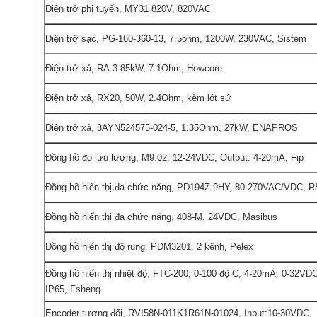
Điện trở phi tuyến, MY31 820V, 820VAC
Điện trở sạc, PG-160-360-13, 7.5ohm, 1200W, 230VAC, Sistem
Điện trở xả, RA-3.85kW, 7.1Ohm, Howcore
Điện trở xả, RX20, 50W, 2.4Ohm, kèm lót sứ
Điện trở xả, 3AYN524575-024-5, 1.35Ohm, 27kW, ENAPROS
Đồng hồ đo lưu lượng, M9.02, 12-24VDC, Output: 4-20mA, Fip
Đồng hồ hiển thị đa chức năng, PD194Z-9HY, 80-270VAC/VDC, 
Đồng hồ hiển thị đa chức năng, 408-M, 24VDC, Masibus
Đồng hồ hiển thị độ rung, PDM3201, 2 kênh, Pelex
Đồng hồ hiển thị nhiệt độ, FTC-200, 0-100 độ C, 4-20mA, 0-32VDC
IP65, Fsheng
Encoder tương đối, RVI58N-011K1R61N-01024, Input:10-30VDC,