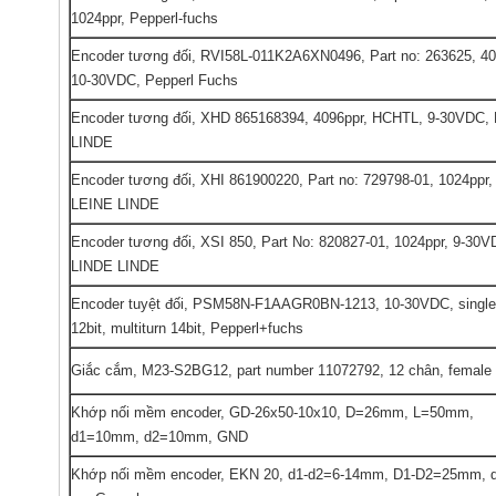
1024ppr, Pepperl-fuchs
Encoder tương đối, RVI58L-011K2A6XN0496, Part no: 263625, 40
10-30VDC, Pepperl Fuchs
Encoder tương đối, XHD 865168394, 4096ppr, HCHTL, 9-30VDC,
LINDE
Encoder tương đối, XHI 861900220, Part no: 729798-01, 1024ppr,
LEINE LINDE
Encoder tương đối, XSI 850, Part No: 820827-01, 1024ppr, 9-30V
LINDE LINDE
Encoder tuyệt đối, PSM58N-F1AAGR0BN-1213, 10-30VDC, singlet
12bit, multiturn 14bit, Pepperl+fuchs
Giắc cắm, M23-S2BG12, part number 11072792, 12 chân, female
Khớp nối mềm encoder, GD-26x50-10x10, D=26mm, L=50mm,
d1=10mm, d2=10mm, GND
Khớp nối mềm encoder, EKN 20, d1-d2=6-14mm, D1-D2=25mm, d