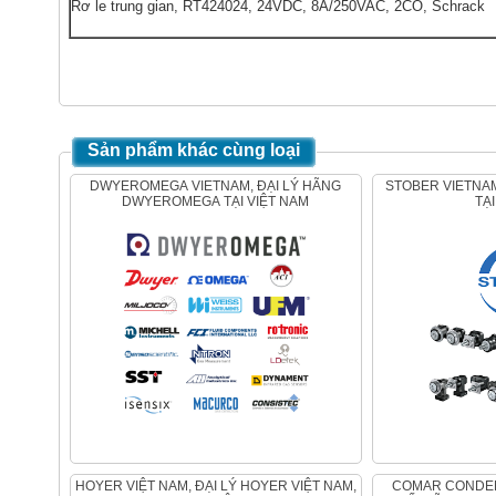
Rơ le trung gian, RT424024, 24VDC, 8A/250VAC, 2CO, Schrack
Sản phẩm khác cùng loại
DWYEROMEGA VIETNAM, ĐẠI LÝ HÃNG
STOBER VIETNAM, ĐẠI LÝ HÃNG STOBER
DWYEROMEGA TẠI VIỆT NAM
TẠ
HOYER VIỆT NAM, ĐẠI LÝ HOYER VIỆT NAM,
COMAR CONDENSATORI , ĐẠI LÝ PHÂN