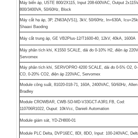
Máy biến áp, USTE 800/2X115, Input 208-600VAC, Output 2x115
800/3400VA, 50/60Hz, Block
Máy cắt hạ áp, 3P, ZN63A(VS1), 3kV, 50/60Hz, In=630A, Icu=25k
Shaaxi Baoding
Máy cắt trung áp, GE VB2Plus-12/T1600-40, 12kV, 40kA, 1600A
Máy phân tích khí, K1550 SCALE, dải đo 0-10% H2, điện áp 220
Servomex
Máy phân tích khí, SERVOPRO 4200 SCALE, dải đo 0-5% O2, 0
CO, 0-20% CO2, điện áp 220VAC, Servomex
Module công suất, 81020-018-71, 160A, 2400VAC, 50/60Hz, Allen
Bradley
Module CROWBAR, CWB-SD-MD-V33GCT-A3R1.FB, Cod:
110706R1022, Ouput: 10kVcc, Danieli Automation
Module giám sát, YD-ZH800-01
Module PLC Delta, DVP16EC, 8DI, 8DO, Input: 100-240VAC, Delt